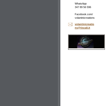
WhatsApp
347 89 56 596
Facebook.com/
volantinicreations
volantin
icreatio
ns@tisca
li.it