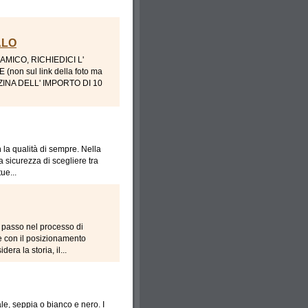
ALO
MICO, RICHIEDICI L'
on sul link della foto ma
ZINA DELL' IMPORTO DI 10
n la qualità di sempre. Nella
a sicurezza di scegliere tra
ue...
 passo nel processo di
e con il posizionamento
era la storia, il...
rale, seppia o bianco e nero. I