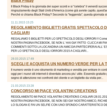
Black Friday
Il Black Friday è la giornata dei super sconti e si "celebra" il venerdì succe
ringraziamento degli Stati Uniti d'America (come già avrete capito, quest'
Perché si chiama Black Friday? Secondo la "leggenda", questa giornata si 
11.11.2015 15:25
REGOLAMENTO BIGLIETTI GRATIS SPETTACOLO D
CAGLIARI
REGALIAMO 5 BIGLIETTI PER LO SPETTACOLO DEGLI ORRORI !! Come 
NOSTRA PAGINA FACEBOOK, SE NON L' HAI GIA' FATTO CLICCA MI PI
COMMENTI SOTTO LA LOCANDINA UN AMICO/A PARTECIPERAI ALL' EST
PER LO SPETTACOLO DEGLI ORRORI 2015 A CAGLIARI...
28.03.2015 17:49
SCEGLI E ACQUISTA UN NUMERO VERDE PER LA T
Il numero verde è uno strumento di marketing e vendita per entrare in contatt
oggi per i nuovi siti internet è diventato ancora piu’ utile. Essendo gratuito
segno di attenzione nei confronti del cliente e un biglietto da visita per...
21.03.2015 23:28
CONCORSO MI PIACE VOLANTINI CREATIONS
REGOLAMENTO MI PIACE VOLANTINI CREATIONS CAGLIARI 28.01.201
NOSTRA PAGINA FACEBOOK, SE NON SEI GIA' NOSTRO AMICO, RICHIED
LO SLOGAN E FAI UN SELFIE CON UNO SFONDO CARATTERISTICO 