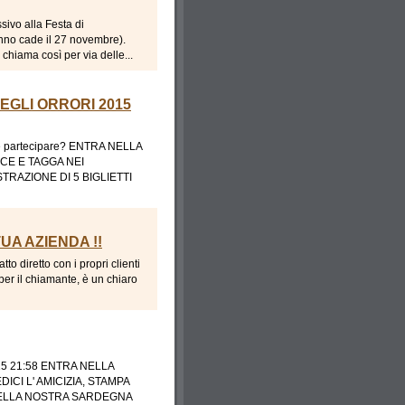
ssivo alla Festa di
anno cade il 27 novembre).
chiama così per via delle...
EGLI ORRORI 2015
partecipare? ENTRA NELLA
ACE E TAGGA NEI
RAZIONE DI 5 BIGLIETTI
UA AZIENDA !!
o diretto con i propri clienti
 per il chiamante, è un chiaro
5 21:58 ENTRA NELLA
ICI L' AMICIZIA, STAMPA
DELLA NOSTRA SARDEGNA