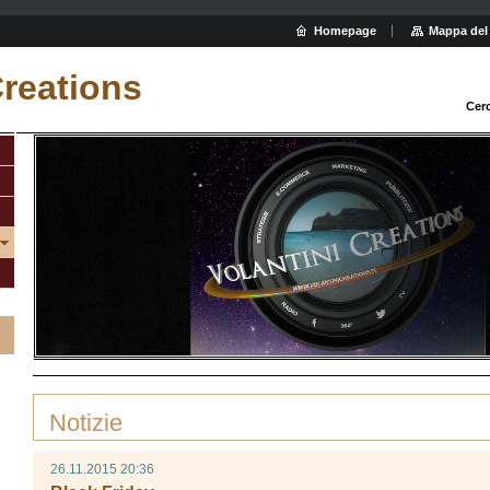
Homepage
Mappa del 
Creations
Cer
Homepage
>
Notizie
Notizie
26.11.2015 20:36