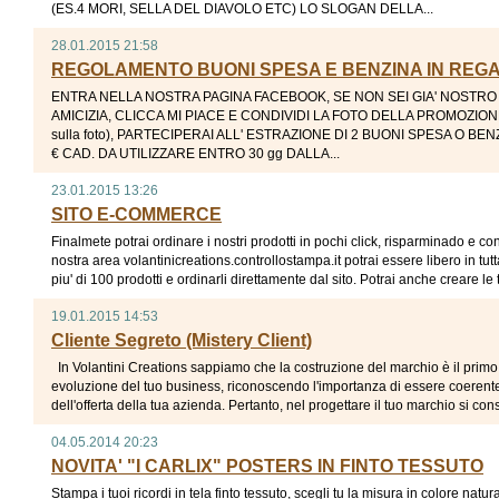
(ES.4 MORI, SELLA DEL DIAVOLO ETC) LO SLOGAN DELLA...
28.01.2015 21:58
REGOLAMENTO BUONI SPESA E BENZINA IN REG
ENTRA NELLA NOSTRA PAGINA FACEBOOK, SE NON SEI GIA' NOSTRO A
AMICIZIA, CLICCA MI PIACE E CONDIVIDI LA FOTO DELLA PROMOZIONE (n
sulla foto), PARTECIPERAI ALL' ESTRAZIONE DI 2 BUONI SPESA O BEN
€ CAD. DA UTILIZZARE ENTRO 30 gg DALLA...
23.01.2015 13:26
SITO E-COMMERCE
Finalmete potrai ordinare i nostri prodotti in pochi click, risparminado e co
nostra area volantinicreations.controllostampa.it potrai essere libero in tutt
piu' di 100 prodotti e ordinarli direttamente dal sito. Potrai anche creare le t
19.01.2015 14:53
Cliente Segreto (Mistery Client)
In Volantini Creations sappiamo che la costruzione del marchio è il primo
evoluzione del tuo business, riconoscendo l'importanza di essere coerent
dell'offerta della tua azienda. Pertanto, nel progettare il tuo marchio si consid
04.05.2014 20:23
NOVITA' "I CARLIX" POSTERS IN FINTO TESSUTO
Stampa i tuoi ricordi in tela finto tessuto, scegli tu la misura in colore natu