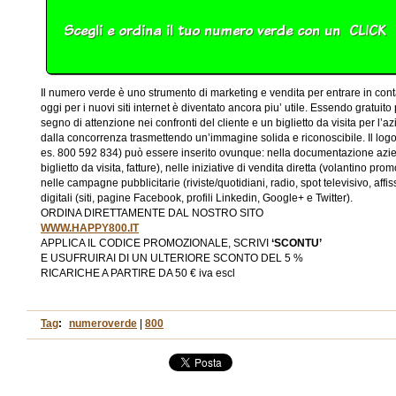
Il numero verde è uno strumento di marketing e vendita per entrare in contatt
oggi per i nuovi siti internet è diventato ancora piu’ utile. Essendo gratuito
segno di attenzione nei confronti del cliente e un biglietto da visita per l’a
dalla concorrenza trasmettendo un’immagine solida e riconoscibile. Il lo
es. 800 592 834) può essere inserito ovunque: nella documentazione azien
biglietto da visita, fatture), nelle iniziative di vendita diretta (volantino pr
nelle campagne pubblicitarie (riviste/quotidiani, radio, spot televisivo, aff
digitali (siti, pagine Facebook, profili Linkedin, Google+ e Twitter).
ORDINA DIRETTAMENTE DAL NOSTRO SITO
WWW.HAPPY800.IT
APPLICA IL CODICE PROMOZIONALE, SCRIVI
‘SCONTU’
E USUFRUIRAI DI UN ULTERIORE SCONTO DEL 5 %
RICARICHE A PARTIRE DA 50 € iva escl
Tag
:
numeroverde
|
800