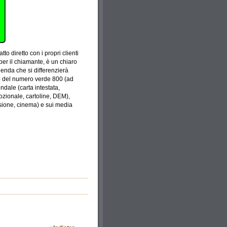
o diretto con i propri clienti
 per il chiamante, è un chiaro
zienda che si differenzierà
go del numero verde 800 (ad
dale (carta intestata,
omozionale, cartoline, DEM),
issione, cinema) e sui media