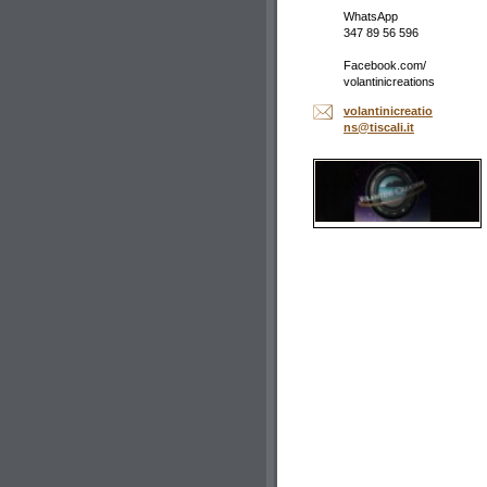
WhatsApp
347 89 56 596
Facebook.com/
volantinicreations
volantin
icreatio
ns@tisca
li.it