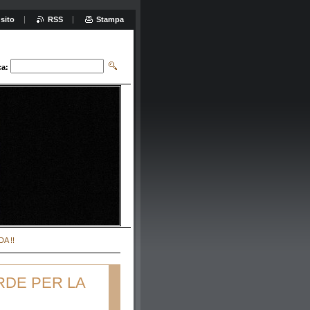
sito
RSS
Stampa
ca:
A !!
RDE PER LA