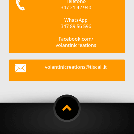
Telefono
347 21 42 940
WhatsApp
347 89 56 596
Facebook.com/
volantinicreations
volantin
icreatio
ns@tisca
li.it