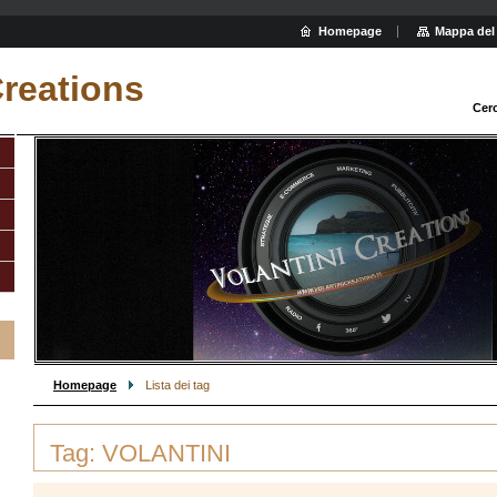
Homepage
Mappa del 
Creations
Cer
Homepage
Lista dei tag
Tag: VOLANTINI