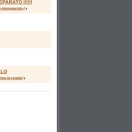
PARATO !!!!!!
re-impreparato-/
ALO
ina-in-regalo/