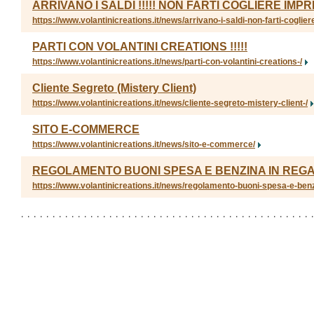
ARRIVANO I SALDI !!!!! NON FARTI COGLIERE IMPRE
https://www.volantinicreations.it/news/arrivano-i-saldi-non-farti-coglie
PARTI CON VOLANTINI CREATIONS !!!!!
https://www.volantinicreations.it/news/parti-con-volantini-creations-/
Cliente Segreto (Mistery Client)
https://www.volantinicreations.it/news/cliente-segreto-mistery-client-/
SITO E-COMMERCE
https://www.volantinicreations.it/news/sito-e-commerce/
REGOLAMENTO BUONI SPESA E BENZINA IN REG
https://www.volantinicreations.it/news/regolamento-buoni-spesa-e-benz