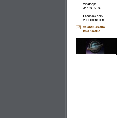
WhatsApp
347 89 56 596
Facebook.com/
volantinicreations
volantin
icreatio
ns@tisca
li.it